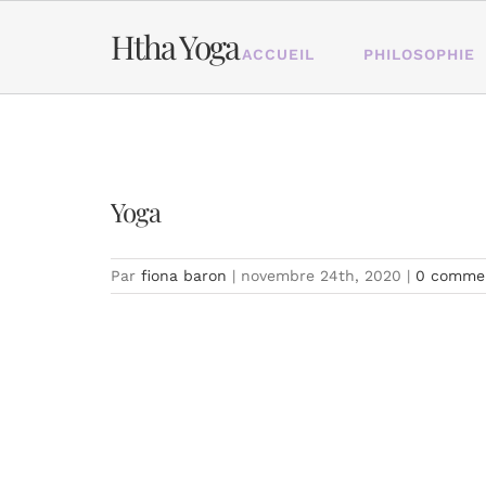
Passer
au
Htha Yoga
ACCUEIL
PHILOSOPHIE
contenu
Yoga
Par
fiona baron
|
novembre 24th, 2020
|
0 commen